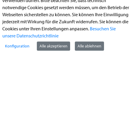
verwenden dürfen. Bitte beachten Sie, dass technisch
Bauantrag
notwendige Cookies gesetzt werden müssen, um den Betrieb der
Begleitetes Fahren ab 17 (Erstantrag)
Webseiten sicherstellen zu können. Sie können Ihre Einwilligung
Führerschein (Umtausch)
jederzeit mit Wirkung für die Zukunft widerrufen. Sie können die
Cookies unter Ihren Einstellungen anpassen.
Besuchen Sie
Reiterplakette (Verlängerungsantrag online)
unsere Datenschutzrichtlinie
Ummeldung zugelassenes Fahrzeug
Konfiguration
Alle akzeptieren
Alle ablehnen
Kontakt
StädteRegion Aachen
Zollernstraße
10
52070
Aachen
Anfahrt
Tel:
+49 241 5198-0
E-Mail:
info@staedteregion-aachen.de
Web:
www.staedteregion-aachen.de