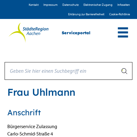
Zum Header
Zum Hauptinhalt
Zum Footer
Zum Hauptinhalt springen
Kontakt
Impressum
D­atenschutz
Elektronischer Zugang
Infoseiten
Erklärung zur Barrierefreiheit
Cookie-Richtlinie
Serviceportal
Frau Uhlmann
Anschrift
Bürgerservice Zulassung
Carlo-Schmid-Straße
4