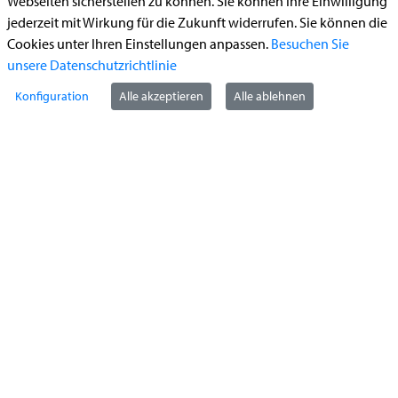
Webseiten sicherstellen zu können. Sie können Ihre Einwilligung
Begleitetes Fahren ab 17 (Erstantrag)
jederzeit mit Wirkung für die Zukunft widerrufen. Sie können die
Führerschein (Umtausch)
Cookies unter Ihren Einstellungen anpassen.
Besuchen Sie
Reiterplakette (Verlängerungsantrag online)
unsere Datenschutzrichtlinie
Ummeldung zugelassenes Fahrzeug
Konfiguration
Alle akzeptieren
Alle ablehnen
Kontakt
StädteRegion Aachen
Zollernstraße
10
52070
Aachen
Anfahrt
Tel:
+49 241 5198-0
E-Mail:
info@staedteregion-aachen.de
Web:
www.staedteregion-aachen.de