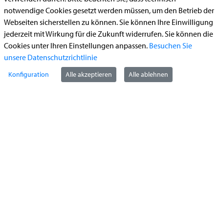
Bauantrag
notwendige Cookies gesetzt werden müssen, um den Betrieb der
Begleitetes Fahren ab 17 (Erstantrag)
Webseiten sicherstellen zu können. Sie können Ihre Einwilligung
Führerschein (Umtausch)
jederzeit mit Wirkung für die Zukunft widerrufen. Sie können die
Cookies unter Ihren Einstellungen anpassen.
Besuchen Sie
Reiterplakette (Verlängerungsantrag online)
unsere Datenschutzrichtlinie
Ummeldung zugelassenes Fahrzeug
Konfiguration
Alle akzeptieren
Alle ablehnen
Kontakt
StädteRegion Aachen
Zollernstraße
10
52070
Aachen
Anfahrt
Tel:
+49 241 5198-0
E-Mail:
info@staedteregion-aachen.de
Web:
www.staedteregion-aachen.de