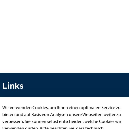
Links
Wir verwenden Cookies, um Ihnen einen optimalen Service zu
Anhörung online
bieten und auf Basis von Analysen unsere Webseiten weiter zu
Aufenthaltserlaubnis
verbessern. Sie können selbst entscheiden, welche Cookies wir
verwenden dürfen. Bitte beachten Sie, dass technisch