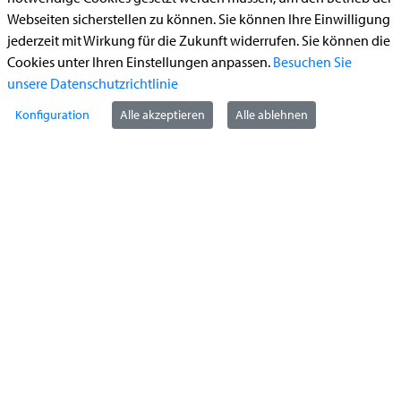
Begleitetes Fahren ab 17 (Erstantrag)
Webseiten sicherstellen zu können. Sie können Ihre Einwilligung
jederzeit mit Wirkung für die Zukunft widerrufen. Sie können die
Führerschein (Umtausch)
Cookies unter Ihren Einstellungen anpassen.
Besuchen Sie
Reiterplakette (Verlängerungsantrag online)
unsere Datenschutzrichtlinie
Ummeldung zugelassenes Fahrzeug
Konfiguration
Alle akzeptieren
Alle ablehnen
Kontakt
StädteRegion Aachen
Zollernstraße
10
52070
Aachen
Anfahrt
Tel:
+49 241 5198-0
E-Mail:
info@staedteregion-aachen.de
Web:
www.staedteregion-aachen.de