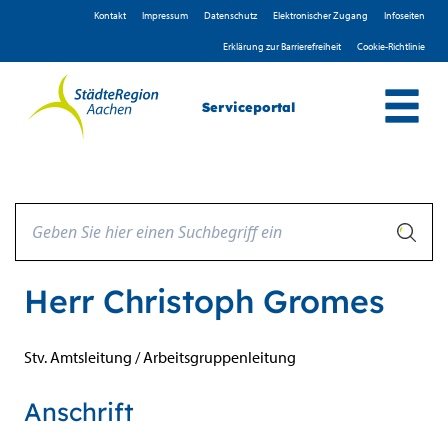
Zum Header
Zum Hauptinhalt
Zum Footer
Zum Hauptinhalt springen
Kontakt
Impressum
D­atenschutz
Elektronischer Zugang
Infoseiten
Erklärung zur Barrierefreiheit
Cookie-Richtlinie
Serviceportal
Herr Christoph Gromes
Stv. Amtsleitung / Arbeitsgruppenleitung
Anschrift