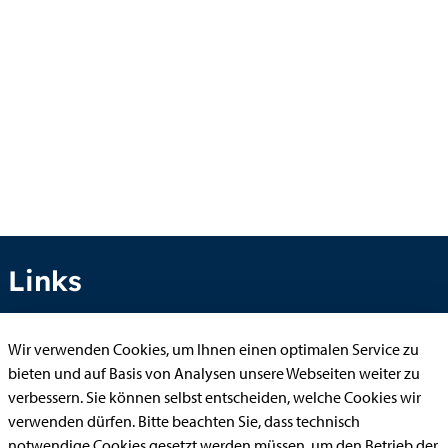
Links
Wir verwenden Cookies, um Ihnen einen optimalen Service zu
Anhörung online
bieten und auf Basis von Analysen unsere Webseiten weiter zu
verbessern. Sie können selbst entscheiden, welche Cookies wir
Aufenthaltserlaubnis
verwenden dürfen. Bitte beachten Sie, dass technisch
Bauantrag
notwendige Cookies gesetzt werden müssen, um den Betrieb der