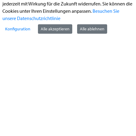
jederzeit mit Wirkung für die Zukunft widerrufen. Sie können die
Führerschein (Umtausch)
Cookies unter Ihren Einstellungen anpassen.
Besuchen Sie
Reiterplakette (Verlängerungsantrag online)
unsere Datenschutzrichtlinie
Ummeldung zugelassenes Fahrzeug
Konfiguration
Alle akzeptieren
Alle ablehnen
Kontakt
StädteRegion Aachen
Zollernstraße
10
52070
Aachen
Anfahrt
Tel:
+49 241 5198-0
E-Mail:
info@staedteregion-aachen.de
Web:
www.staedteregion-aachen.de