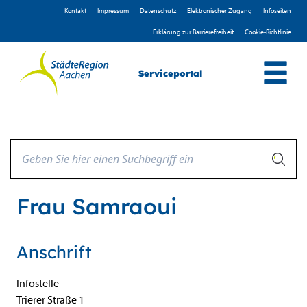
Zum Header
Zum Hauptinhalt
Zum Footer
Zum Hauptinhalt springen
Kontakt
Impressum
D­atenschutz
Elektronischer Zugang
Infoseiten
Erklärung zur Barrierefreiheit
Cookie-Richtlinie
Serviceportal
Frau Samraoui
Anschrift
Infostelle
Trierer Straße
1