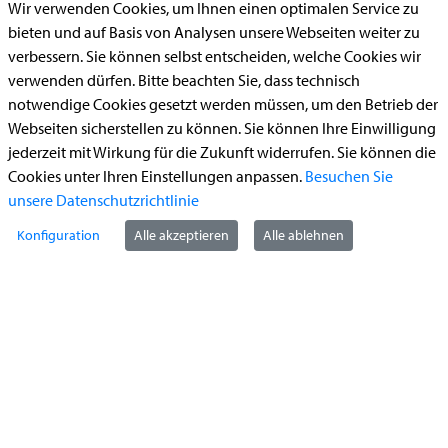
Wir verwenden Cookies, um Ihnen einen optimalen Service zu
Aufenthaltserlaubnis
bieten und auf Basis von Analysen unsere Webseiten weiter zu
verbessern. Sie können selbst entscheiden, welche Cookies wir
Bauantrag
verwenden dürfen. Bitte beachten Sie, dass technisch
Begleitetes Fahren ab 17 (Erstantrag)
notwendige Cookies gesetzt werden müssen, um den Betrieb der
Führerschein (Umtausch)
Webseiten sicherstellen zu können. Sie können Ihre Einwilligung
jederzeit mit Wirkung für die Zukunft widerrufen. Sie können die
Reiterplakette (Verlängerungsantrag online)
Cookies unter Ihren Einstellungen anpassen.
Besuchen Sie
Ummeldung zugelassenes Fahrzeug
unsere Datenschutzrichtlinie
Konfiguration
Alle akzeptieren
Alle ablehnen
Kontakt
StädteRegion Aachen
Zollernstraße
10
52070
Aachen
Anfahrt