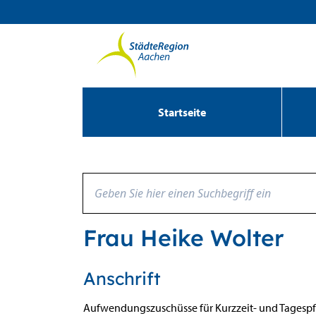
Zum Header
Zum Hauptinhalt
Zum Footer
Zum Hauptinhalt springen
Startseite
Frau Heike Wolter
Anschrift
Aufwendungszuschüsse für Kurzzeit- und Tagespf