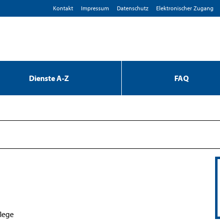
Kontakt
Impressum
D­atenschutz
Elektronischer Zugang
Dienste A-Z
FAQ
lege