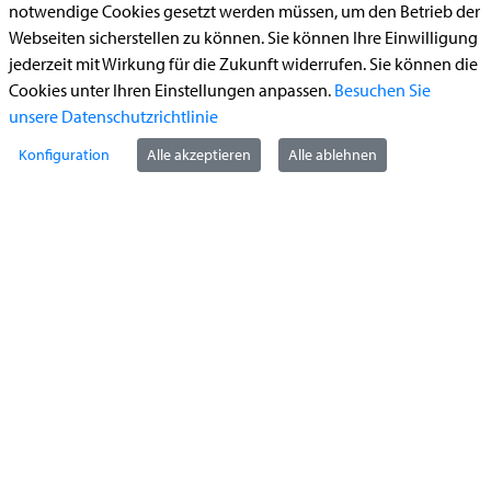
notwendige Cookies gesetzt werden müssen, um den Betrieb der
Begleitetes Fahren ab 17 (Erstantrag)
Webseiten sicherstellen zu können. Sie können Ihre Einwilligung
jederzeit mit Wirkung für die Zukunft widerrufen. Sie können die
Führerschein (Umtausch)
Cookies unter Ihren Einstellungen anpassen.
Besuchen Sie
Reiterplakette (Verlängerungsantrag online)
unsere Datenschutzrichtlinie
Ummeldung zugelassenes Fahrzeug
Konfiguration
Alle akzeptieren
Alle ablehnen
Kontakt
StädteRegion Aachen
Zollernstraße
10
52070
Aachen
Anfahrt
Tel:
+49 241 5198-0
E-Mail:
info@staedteregion-aachen.de
Web:
www.staedteregion-aachen.de