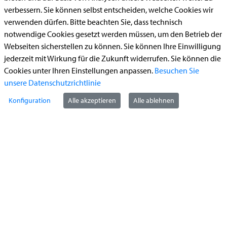
Aufenthaltserlaubnis
verbessern. Sie können selbst entscheiden, welche Cookies wir
Bauantrag
verwenden dürfen. Bitte beachten Sie, dass technisch
Begleitetes Fahren ab 17 (Erstantrag)
notwendige Cookies gesetzt werden müssen, um den Betrieb der
Webseiten sicherstellen zu können. Sie können Ihre Einwilligung
Führerschein (Umtausch)
jederzeit mit Wirkung für die Zukunft widerrufen. Sie können die
Reiterplakette (Verlängerungsantrag online)
Cookies unter Ihren Einstellungen anpassen.
Besuchen Sie
unsere Datenschutzrichtlinie
Ummeldung zugelassenes Fahrzeug
Konfiguration
Alle akzeptieren
Alle ablehnen
Kontakt
StädteRegion Aachen
Zollernstraße
10
52070
Aachen
Anfahrt
Tel:
+49 241 5198-0