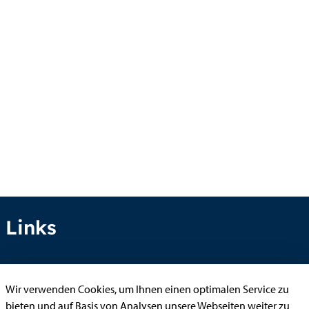
Links
Anhörung online
Wir verwenden Cookies, um Ihnen einen optimalen Service zu
bieten und auf Basis von Analysen unsere Webseiten weiter zu