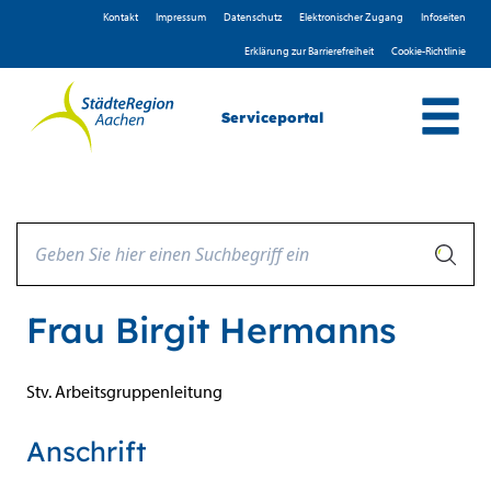
Zum Header
Zum Hauptinhalt
Zum Footer
Zum Hauptinhalt springen
Kontakt
Impressum
D­atenschutz
Elektronischer Zugang
Infoseiten
Erklärung zur Barrierefreiheit
Cookie-Richtlinie
Serviceportal
Frau Birgit Hermanns
Stv. Arbeitsgruppenleitung
Anschrift