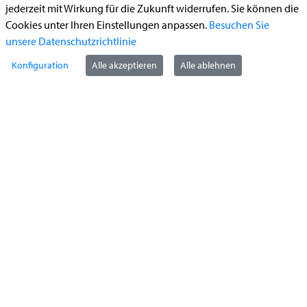
jederzeit mit Wirkung für die Zukunft widerrufen. Sie können die
Führerschein (Umtausch)
Cookies unter Ihren Einstellungen anpassen.
Besuchen Sie
Reiterplakette (Verlängerungsantrag online)
unsere Datenschutzrichtlinie
Ummeldung zugelassenes Fahrzeug
Konfiguration
Alle akzeptieren
Alle ablehnen
Kontakt
StädteRegion Aachen
Zollernstraße
10
52070
Aachen
Anfahrt
Tel:
+49 241 5198-0
E-Mail:
info@staedteregion-aachen.de
Web:
www.staedteregion-aachen.de