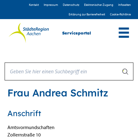
Zum Header
Zum Hauptinhalt
Zum Footer
Zum Hauptinhalt springen
Kontakt
Impressum
D­atenschutz
Elektronischer Zugang
Infoseiten
Erklärung zur Barrierefreiheit
Cookie-Richtlinie
Serviceportal
Frau Andrea Schmitz
Anschrift
Amtsvormundschaften
Zollernstraße
10