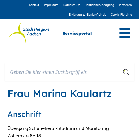
Zum Header
Zum Hauptinhalt
Zum Footer
Zum Hauptinhalt springen
Kontakt
Impressum
D­atenschutz
Elektronischer Zugang
Infoseiten
Erklärung zur Barrierefreiheit
Cookie-Richtlinie
Serviceportal
Frau Marina Kaulartz
Anschrift
Übergang Schule-Beruf-Studium und Monitoring
Zollernstraße
16