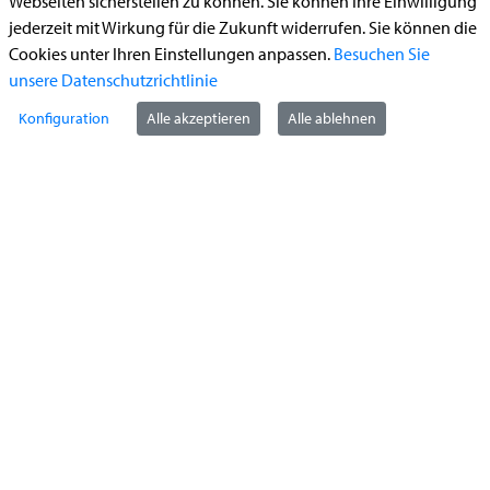
Webseiten sicherstellen zu können. Sie können Ihre Einwilligung
Begleitetes Fahren ab 17 (Erstantrag)
jederzeit mit Wirkung für die Zukunft widerrufen. Sie können die
Führerschein (Umtausch)
Cookies unter Ihren Einstellungen anpassen.
Besuchen Sie
Reiterplakette (Verlängerungsantrag online)
unsere Datenschutzrichtlinie
Ummeldung zugelassenes Fahrzeug
Konfiguration
Alle akzeptieren
Alle ablehnen
Kontakt
StädteRegion Aachen
Zollernstraße
10
52070
Aachen
Anfahrt
Tel:
+49 241 5198-0
E-Mail:
info@staedteregion-aachen.de
Web:
www.staedteregion-aachen.de