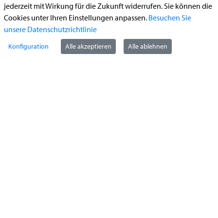
jederzeit mit Wirkung für die Zukunft widerrufen. Sie können die
Führerschein (Umtausch)
Cookies unter Ihren Einstellungen anpassen.
Besuchen Sie
Reiterplakette (Verlängerungsantrag online)
unsere Datenschutzrichtlinie
Ummeldung zugelassenes Fahrzeug
Konfiguration
Alle akzeptieren
Alle ablehnen
Kontakt
StädteRegion Aachen
Zollernstraße
10
52070
Aachen
Anfahrt
Tel:
+49 241 5198-0
E-Mail:
info@staedteregion-aachen.de
Web:
www.staedteregion-aachen.de