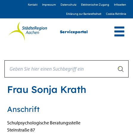
Zum Header
Zum Hauptinhalt
Zum Footer
Zum Hauptinhalt springen
Kontakt
Impressum
D­atenschutz
Elektronischer Zugang
Infoseiten
Erklärung zur Barrierefreiheit
Cookie-Richtlinie
Serviceportal
Frau Sonja Krath
Anschrift
Schulpsychologische Beratungsstelle
Steinstraße
87