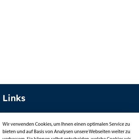
Links
Wir verwenden Cookies, um Ihnen einen optimalen Service zu
Anhörung online
bieten und auf Basis von Analysen unsere Webseiten weiter zu
Aufenthaltserlaubnis
verbessern. Sie können selbst entscheiden, welche Cookies wir