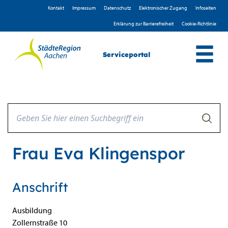
Zum Header
Zum Hauptinhalt
Zum Footer
Zum Hauptinhalt springen
Kontakt
Impressum
D­atenschutz
Elektronischer Zugang
Infoseiten
Erklärung zur Barrierefreiheit
Cookie-Richtlinie
Serviceportal
Frau Eva Klingenspor
Anschrift
Ausbildung
Zollernstraße
10