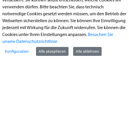
Bauantrag
verwenden dürfen. Bitte beachten Sie, dass technisch
notwendige Cookies gesetzt werden müssen, um den Betrieb der
Begleitetes Fahren ab 17 (Erstantrag)
Webseiten sicherstellen zu können. Sie können Ihre Einwilligung
Führerschein (Umtausch)
jederzeit mit Wirkung für die Zukunft widerrufen. Sie können die
Reiterplakette (Verlängerungsantrag online)
Cookies unter Ihren Einstellungen anpassen.
Besuchen Sie
unsere Datenschutzrichtlinie
Ummeldung zugelassenes Fahrzeug
Konfiguration
Alle akzeptieren
Alle ablehnen
Kontakt
StädteRegion Aachen
Zollernstraße
10
52070
Aachen
Anfahrt
Tel:
+49 241 5198-0
E-Mail:
info@staedteregion-aachen.de