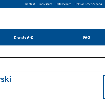
Kontakt
Impressum
D­atenschutz
Elektronischer Zugang
Dienste A-Z
FAQ
ski