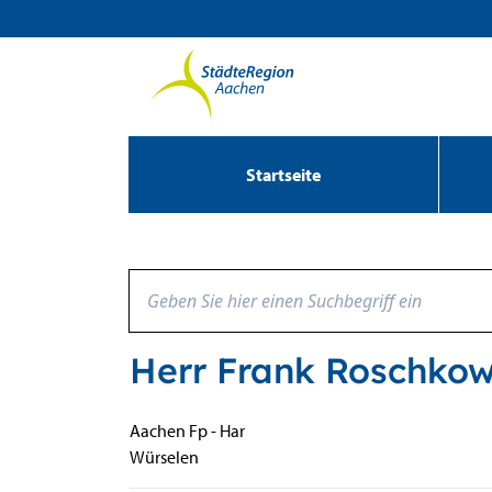
Zum Header
Zum Hauptinhalt
Zum Footer
Zum Hauptinhalt springen
Startseite
Herr Frank Roschkow
Beschreibung
Aachen Fp - Har
Würselen