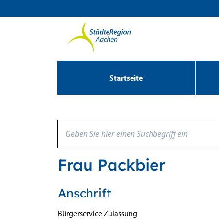
Zum Header
Zum Hauptinhalt
Zum Footer
Zum Hauptinhalt springen
Startseite
Frau Packbier
Anschrift
Bürgerservice Zulassung