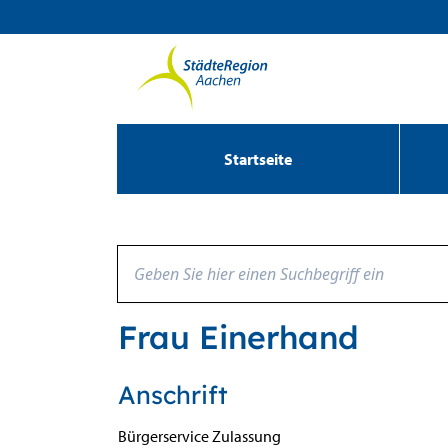
Zum Header
Zum Hauptinhalt
Zum Footer
Zum Hauptinhalt springen
Startseite
Frau Einerhand
Anschrift
Bürgerservice Zulassung