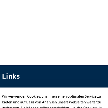
Links
Wir verwenden Cookies, um Ihnen einen optimalen Service zu
Anhörung online
bieten und auf Basis von Analysen unsere Webseiten weiter zu
Aufenthaltserlaubnis
verbessern. Sie können selbst entscheiden, welche Cookies wir