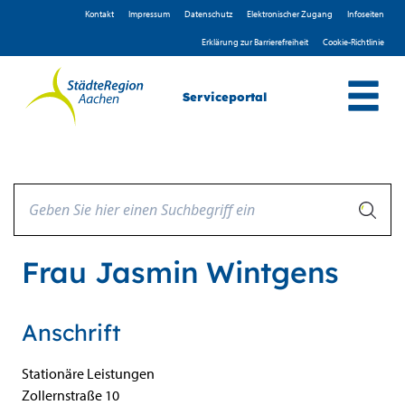
Zum Header
Zum Hauptinhalt
Zum Footer
Zum Hauptinhalt springen
Kontakt
Impressum
D­atenschutz
Elektronischer Zugang
Infoseiten
Erklärung zur Barrierefreiheit
Cookie-Richtlinie
Serviceportal
Frau Jasmin Wintgens
Anschrift
Stationäre Leistungen
Zollernstraße
10