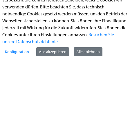
Bauantrag
verwenden dürfen. Bitte beachten Sie, dass technisch
notwendige Cookies gesetzt werden müssen, um den Betrieb der
Begleitetes Fahren ab 17 (Erstantrag)
Webseiten sicherstellen zu können. Sie können Ihre Einwilligung
Führerschein (Umtausch)
jederzeit mit Wirkung für die Zukunft widerrufen. Sie können die
Reiterplakette (Verlängerungsantrag online)
Cookies unter Ihren Einstellungen anpassen.
Besuchen Sie
unsere Datenschutzrichtlinie
Ummeldung zugelassenes Fahrzeug
Konfiguration
Alle akzeptieren
Alle ablehnen
Kontakt
StädteRegion Aachen
Zollernstraße
10
52070
Aachen
Anfahrt
Tel:
+49 241 5198-0
E-Mail:
info@staedteregion-aachen.de