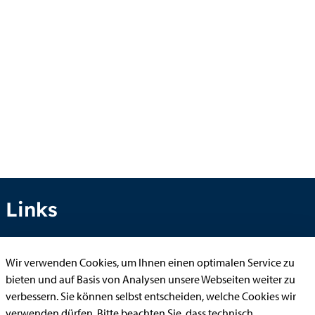
Links
Wir verwenden Cookies, um Ihnen einen optimalen Service zu
Anhörung online
bieten und auf Basis von Analysen unsere Webseiten weiter zu
Aufenthaltserlaubnis
verbessern. Sie können selbst entscheiden, welche Cookies wir
verwenden dürfen. Bitte beachten Sie, dass technisch