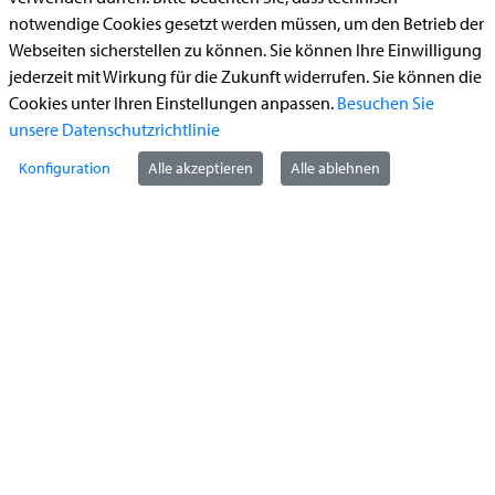
Bauantrag
notwendige Cookies gesetzt werden müssen, um den Betrieb der
Begleitetes Fahren ab 17 (Erstantrag)
Webseiten sicherstellen zu können. Sie können Ihre Einwilligung
Führerschein (Umtausch)
jederzeit mit Wirkung für die Zukunft widerrufen. Sie können die
Cookies unter Ihren Einstellungen anpassen.
Besuchen Sie
Reiterplakette (Verlängerungsantrag online)
unsere Datenschutzrichtlinie
Ummeldung zugelassenes Fahrzeug
Konfiguration
Alle akzeptieren
Alle ablehnen
Kontakt
StädteRegion Aachen
Zollernstraße
10
52070
Aachen
Anfahrt
Tel:
+49 241 5198-0
E-Mail:
info@staedteregion-aachen.de
Web:
www.staedteregion-aachen.de