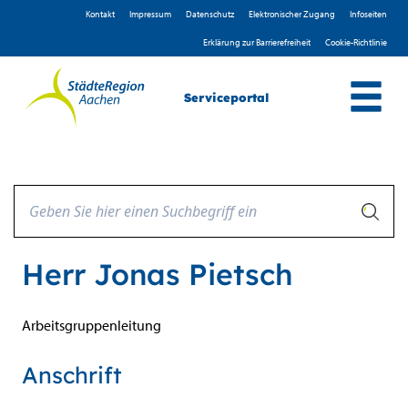
Zum Header
Zum Hauptinhalt
Zum Footer
Zum Hauptinhalt springen
Kontakt
Impressum
D­atenschutz
Elektronischer Zugang
Infoseiten
Erklärung zur Barrierefreiheit
Cookie-Richtlinie
Serviceportal
Herr Jonas Pietsch
Arbeitsgruppenleitung
Anschrift