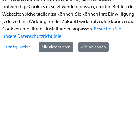
Bauantrag
notwendige Cookies gesetzt werden müssen, um den Betrieb der
Begleitetes Fahren ab 17 (Erstantrag)
Webseiten sicherstellen zu können. Sie können Ihre Einwilligung
Führerschein (Umtausch)
jederzeit mit Wirkung für die Zukunft widerrufen. Sie können die
Cookies unter Ihren Einstellungen anpassen.
Besuchen Sie
Reiterplakette (Verlängerungsantrag online)
unsere Datenschutzrichtlinie
Ummeldung zugelassenes Fahrzeug
Konfiguration
Alle akzeptieren
Alle ablehnen
Kontakt
StädteRegion Aachen
Zollernstraße
10
52070
Aachen
Anfahrt
Tel:
+49 241 5198-0
E-Mail:
info@staedteregion-aachen.de
Web:
www.staedteregion-aachen.de