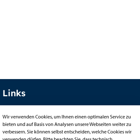
Links
Wir verwenden Cookies, um Ihnen einen optimalen Service zu
Anhörung online
bieten und auf Basis von Analysen unsere Webseiten weiter zu
Aufenthaltserlaubnis
verbessern. Sie können selbst entscheiden, welche Cookies wir
verwenden dürfen. Bitte beachten Sie, dass technisch