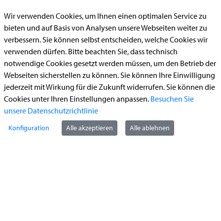
Anhörung online
Wir verwenden Cookies, um Ihnen einen optimalen Service zu
Aufenthaltserlaubnis
bieten und auf Basis von Analysen unsere Webseiten weiter zu
Bauantrag
verbessern. Sie können selbst entscheiden, welche Cookies wir
verwenden dürfen. Bitte beachten Sie, dass technisch
Begleitetes Fahren ab 17 (Erstantrag)
notwendige Cookies gesetzt werden müssen, um den Betrieb der
Führerschein (Umtausch)
Webseiten sicherstellen zu können. Sie können Ihre Einwilligung
Reiterplakette (Verlängerungsantrag online)
jederzeit mit Wirkung für die Zukunft widerrufen. Sie können die
Cookies unter Ihren Einstellungen anpassen.
Besuchen Sie
Ummeldung zugelassenes Fahrzeug
unsere Datenschutzrichtlinie
Kontakt
Konfiguration
Alle akzeptieren
Alle ablehnen
StädteRegion Aachen
Zollernstraße
10
52070
Aachen
Anfahrt