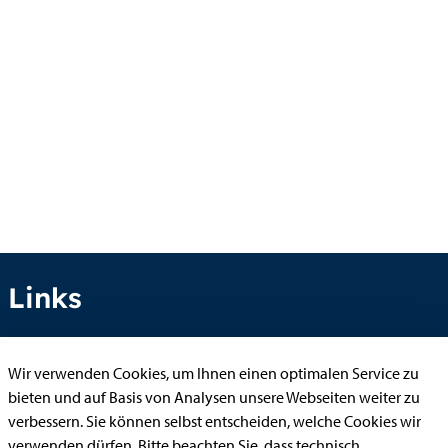
Links
Wir verwenden Cookies, um Ihnen einen optimalen Service zu
Anhörung online
bieten und auf Basis von Analysen unsere Webseiten weiter zu
Aufenthaltserlaubnis
verbessern. Sie können selbst entscheiden, welche Cookies wir
verwenden dürfen. Bitte beachten Sie, dass technisch