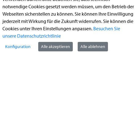
Bauantrag
notwendige Cookies gesetzt werden müssen, um den Betrieb der
Begleitetes Fahren ab 17 (Erstantrag)
Webseiten sicherstellen zu können. Sie können Ihre Einwilligung
Führerschein (Umtausch)
jederzeit mit Wirkung für die Zukunft widerrufen. Sie können die
Cookies unter Ihren Einstellungen anpassen.
Besuchen Sie
Reiterplakette (Verlängerungsantrag online)
unsere Datenschutzrichtlinie
Ummeldung zugelassenes Fahrzeug
Konfiguration
Alle akzeptieren
Alle ablehnen
Kontakt
StädteRegion Aachen
Zollernstraße
10
52070
Aachen
Anfahrt
Tel:
+49 241 5198-0
E-Mail:
info@staedteregion-aachen.de
Web:
www.staedteregion-aachen.de