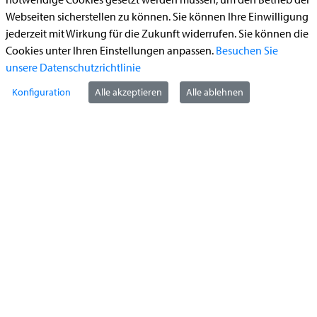
Begleitetes Fahren ab 17 (Erstantrag)
Webseiten sicherstellen zu können. Sie können Ihre Einwilligung
jederzeit mit Wirkung für die Zukunft widerrufen. Sie können die
Führerschein (Umtausch)
Cookies unter Ihren Einstellungen anpassen.
Besuchen Sie
Reiterplakette (Verlängerungsantrag online)
unsere Datenschutzrichtlinie
Ummeldung zugelassenes Fahrzeug
Konfiguration
Alle akzeptieren
Alle ablehnen
Kontakt
StädteRegion Aachen
Zollernstraße
10
52070
Aachen
Anfahrt
Tel:
+49 241 5198-0
E-Mail:
info@staedteregion-aachen.de
Web:
www.staedteregion-aachen.de