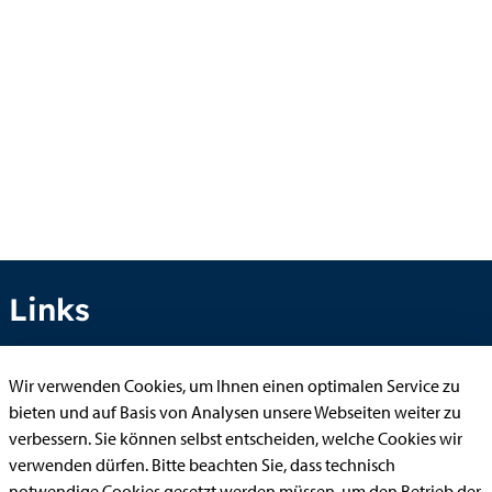
Links
Wir verwenden Cookies, um Ihnen einen optimalen Service zu
Anhörung online
bieten und auf Basis von Analysen unsere Webseiten weiter zu
verbessern. Sie können selbst entscheiden, welche Cookies wir
Aufenthaltserlaubnis
verwenden dürfen. Bitte beachten Sie, dass technisch
Bauantrag
notwendige Cookies gesetzt werden müssen, um den Betrieb der