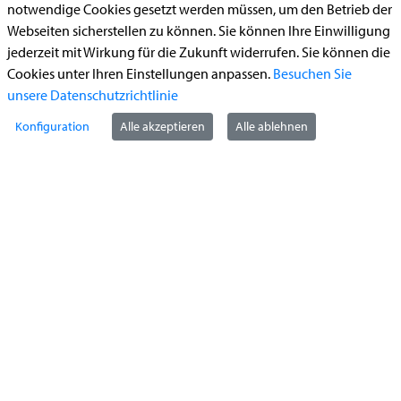
notwendige Cookies gesetzt werden müssen, um den Betrieb der
Begleitetes Fahren ab 17 (Erstantrag)
Webseiten sicherstellen zu können. Sie können Ihre Einwilligung
jederzeit mit Wirkung für die Zukunft widerrufen. Sie können die
Führerschein (Umtausch)
Cookies unter Ihren Einstellungen anpassen.
Besuchen Sie
Reiterplakette (Verlängerungsantrag online)
unsere Datenschutzrichtlinie
Ummeldung zugelassenes Fahrzeug
Konfiguration
Alle akzeptieren
Alle ablehnen
Kontakt
StädteRegion Aachen
Zollernstraße
10
52070
Aachen
Anfahrt
Tel:
+49 241 5198-0
E-Mail:
info@staedteregion-aachen.de
Web:
www.staedteregion-aachen.de