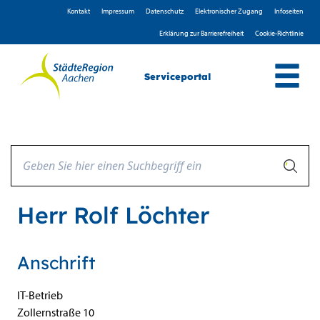
Zum Header
Zum Hauptinhalt
Zum Footer
Zum Hauptinhalt springen
Kontakt
Impressum
D­atenschutz
Elektronischer Zugang
Infoseiten
Erklärung zur Barrierefreiheit
Cookie-Richtlinie
Serviceportal
Herr Rolf Löchter
Anschrift
IT-Betrieb
Zollernstraße
10