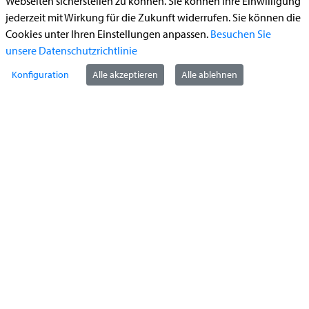
Webseiten sicherstellen zu können. Sie können Ihre Einwilligung
Begleitetes Fahren ab 17 (Erstantrag)
jederzeit mit Wirkung für die Zukunft widerrufen. Sie können die
Führerschein (Umtausch)
Cookies unter Ihren Einstellungen anpassen.
Besuchen Sie
Reiterplakette (Verlängerungsantrag online)
unsere Datenschutzrichtlinie
Ummeldung zugelassenes Fahrzeug
Konfiguration
Alle akzeptieren
Alle ablehnen
Kontakt
StädteRegion Aachen
Zollernstraße
10
52070
Aachen
Anfahrt
Tel:
+49 241 5198-0
E-Mail:
info@staedteregion-aachen.de
Web:
www.staedteregion-aachen.de