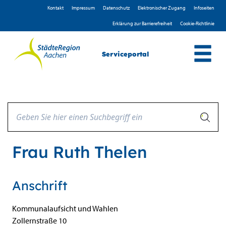
Zum Header
Zum Hauptinhalt
Zum Footer
Zum Hauptinhalt springen
Kontakt
Impressum
D­atenschutz
Elektronischer Zugang
Infoseiten
Erklärung zur Barrierefreiheit
Cookie-Richtlinie
Serviceportal
Frau Ruth Thelen
Anschrift
Kommunalaufsicht und Wahlen
Zollernstraße
10