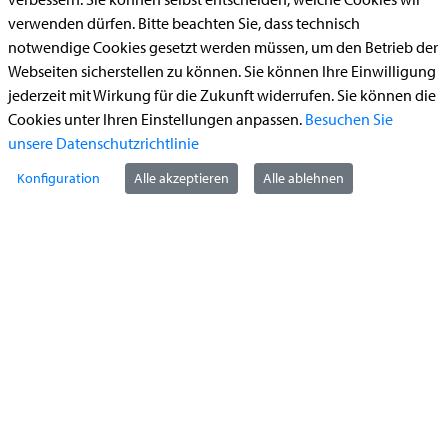
Bauantrag
verwenden dürfen. Bitte beachten Sie, dass technisch
notwendige Cookies gesetzt werden müssen, um den Betrieb der
Begleitetes Fahren ab 17 (Erstantrag)
Webseiten sicherstellen zu können. Sie können Ihre Einwilligung
Führerschein (Umtausch)
jederzeit mit Wirkung für die Zukunft widerrufen. Sie können die
Reiterplakette (Verlängerungsantrag online)
Cookies unter Ihren Einstellungen anpassen.
Besuchen Sie
unsere Datenschutzrichtlinie
Ummeldung zugelassenes Fahrzeug
Konfiguration
Alle akzeptieren
Alle ablehnen
Kontakt
StädteRegion Aachen
Zollernstraße
10
52070
Aachen
Anfahrt
Tel:
+49 241 5198-0
E-Mail:
info@staedteregion-aachen.de