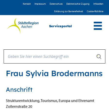
Zum Header
Zum Hauptinhalt
Zum Footer
Zum Hauptinhalt springen
Kontakt
Impressum
D­atenschutz
Elektronischer Zugang
Infoseiten
Erklärung zur Barrierefreiheit
Cookie-Richtlinie
Serviceportal
Frau Sylvia Brodermanns
Anschrift
Strukturentwicklung, Tourismus, Europa und Ehrenamt
Zollernstraße
20