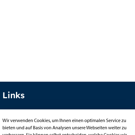
Links
Wir verwenden Cookies, um Ihnen einen optimalen Service zu
Anhörung online
bieten und auf Basis von Analysen unsere Webseiten weiter zu
Aufenthaltserlaubnis
verbessern. Sie können selbst entscheiden, welche Cookies wir