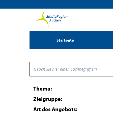
Zum Header
Zum Hauptinhalt
Zum Footer
Zum Hauptinhalt springen
Startseite
Thema:
Zielgruppe:
Art des Angebots: