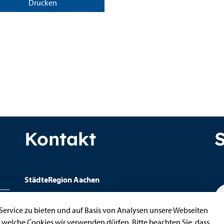
Drucken
Kontakt
StädteRegion Aachen
Zollernstraße
10
ervice zu bieten und auf Basis von Analysen unsere Webseiten
52070
Aachen
, welche Cookies wir verwenden dürfen. Bitte beachten Sie, dass
Anfahrt