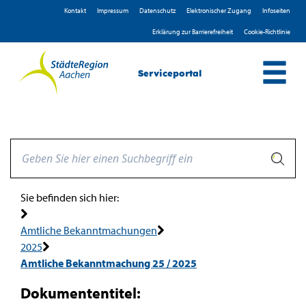
Zum Header
Zum Hauptinhalt
Zum Footer
Zum Hauptinhalt springen
Kontakt
Impressum
D­atenschutz
Elektronischer Zugang
Infoseiten
Erklärung zur Barrierefreiheit
Cookie-Richtlinie
Serviceportal
Sie befinden sich hier:
Amtliche Bekanntmachungen
2025
Amtliche Bekanntmachung 25 / 2025
Dokumententitel: