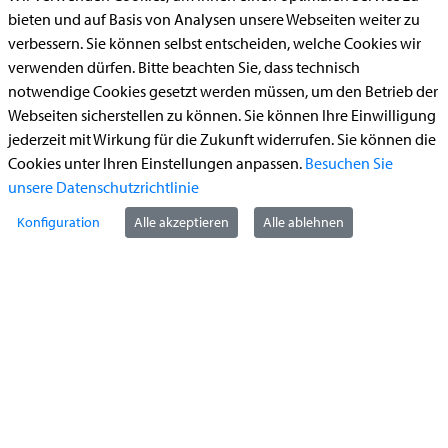
Aufenthaltserlaubnis
bieten und auf Basis von Analysen unsere Webseiten weiter zu
verbessern. Sie können selbst entscheiden, welche Cookies wir
Bauantrag
verwenden dürfen. Bitte beachten Sie, dass technisch
Begleitetes Fahren ab 17 (Erstantrag)
notwendige Cookies gesetzt werden müssen, um den Betrieb der
Webseiten sicherstellen zu können. Sie können Ihre Einwilligung
Führerschein (Umtausch)
jederzeit mit Wirkung für die Zukunft widerrufen. Sie können die
Reiterplakette (Verlängerungsantrag online)
Cookies unter Ihren Einstellungen anpassen.
Besuchen Sie
Ummeldung zugelassenes Fahrzeug
unsere Datenschutzrichtlinie
Konfiguration
Alle akzeptieren
Alle ablehnen
Kontakt
StädteRegion Aachen
Zollernstraße
10
52070
Aachen
Anfahrt
Tel:
+49 241 5198-0