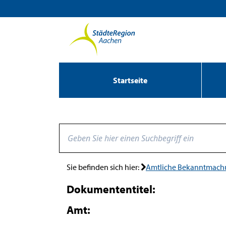
Zum Header
Zum Hauptinhalt
Zum Footer
Zum Hauptinhalt springen
Startseite
Sie befinden sich hier:
Amtliche Bekanntmac
Dokumententitel:
Amt: