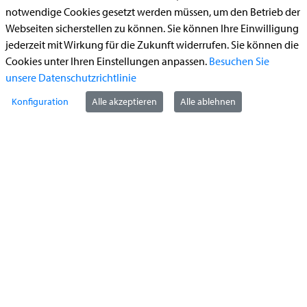
notwendige Cookies gesetzt werden müssen, um den Betrieb der
Begleitetes Fahren ab 17 (Erstantrag)
Webseiten sicherstellen zu können. Sie können Ihre Einwilligung
Führerschein (Umtausch)
jederzeit mit Wirkung für die Zukunft widerrufen. Sie können die
Cookies unter Ihren Einstellungen anpassen.
Besuchen Sie
Reiterplakette (Verlängerungsantrag online)
unsere Datenschutzrichtlinie
Ummeldung zugelassenes Fahrzeug
Konfiguration
Alle akzeptieren
Alle ablehnen
Kontakt
StädteRegion Aachen
Zollernstraße
10
52070
Aachen
Anfahrt
Tel:
+49 241 5198-0
E-Mail:
info@staedteregion-aachen.de
Web:
www.staedteregion-aachen.de