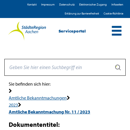
Zum Header
Zum Hauptinhalt
Zum Footer
Zum Hauptinhalt springen
Kontakt
Impressum
D­atenschutz
Elektronischer Zugang
Infoseiten
Erklärung zur Barrierefreiheit
Cookie-Richtlinie
Serviceportal
Sie befinden sich hier:
Amtliche Bekanntmachungen
2023
Amtliche Bekanntmachung Nr. 11 / 2023
Dokumententitel: