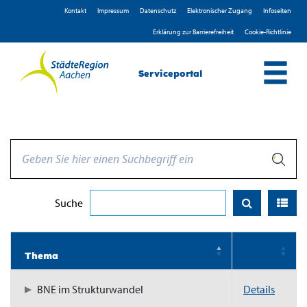
Zum Header
Zum Hauptinhalt
Zum Footer
Zum Hauptinhalt springen
Kontakt
Impressum
D­atenschutz
Elektronischer Zugang
Infoseiten
Erklärung zur Barrierefreiheit
Cookie-Richtlinie
Serviceportal
Suche
Thema
BNE im Strukturwandel
Details