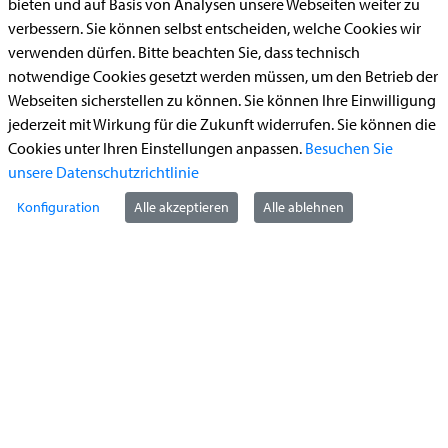
bieten und auf Basis von Analysen unsere Webseiten weiter zu
Aufenthaltserlaubnis
verbessern. Sie können selbst entscheiden, welche Cookies wir
Bauantrag
verwenden dürfen. Bitte beachten Sie, dass technisch
Begleitetes Fahren ab 17 (Erstantrag)
notwendige Cookies gesetzt werden müssen, um den Betrieb der
Webseiten sicherstellen zu können. Sie können Ihre Einwilligung
Führerschein (Umtausch)
jederzeit mit Wirkung für die Zukunft widerrufen. Sie können die
Reiterplakette (Verlängerungsantrag online)
Cookies unter Ihren Einstellungen anpassen.
Besuchen Sie
Ummeldung zugelassenes Fahrzeug
unsere Datenschutzrichtlinie
Konfiguration
Alle akzeptieren
Alle ablehnen
Kontakt
StädteRegion Aachen
Zollernstraße
10
52070
Aachen
Anfahrt
Tel:
+49 241 5198-0