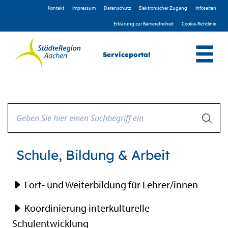
Zum Header
Zum Hauptinhalt
Zum Footer
Zum Hauptinhalt springen
Kontakt
Impressum
D­atenschutz
Elektronischer Zugang
Infoseiten
Erklärung zur Barrierefreiheit
Cookie-Richtlinie
Serviceportal
Schule, Bildung & Arbeit
Fort- und Weiterbildung für Lehrer/innen
Koordinierung interkulturelle
Schulentwicklung