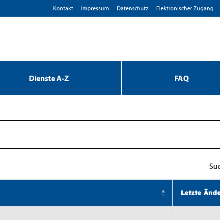
Kontakt
Impressum
D­atenschutz
Elektronischer Zugang
Dienste A-Z
FAQ
Su
Letzte Änd