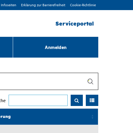
Infoseiten
Erklärung zur Barrierefreiheit
Cookie-Richtlinie
Serviceportal
Anmelden
che
erung