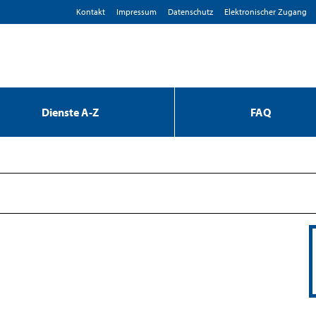
Kontakt
Impressum
D­atenschutz
Elektronischer Zugang
Dienste A-Z
FAQ
z